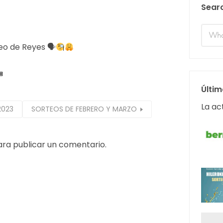
Sear
eo de Reyes 🗣

Últim
La ac
2023
SORTEOS DE FEBRERO Y MARZO
ra publicar un comentario.